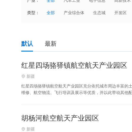
产业：
全部
汽车工业
电子信息
高新技术
国防科技产业
能源电力
化工
类型：
全部
产业综合体
生态城
开发区
家电数码
电子商务
科技服务
默认
最新
红星四场骆驿镇航空航天产业园区
新疆
红星四场骆驿镇航空航天产业园区充分依托城市周边丰富的
维修、航空物流、飞行培训及展示等优质，并以此带动其他
重点方向包括：通用航空制造，通用航空及公务机运营与配
胡杨河航空航天产业园区
新疆