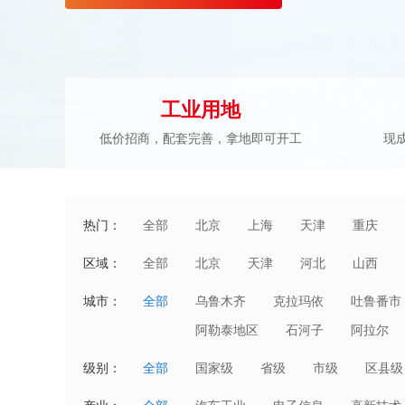
工业用地
低价招商，配套完善，拿地即可开工
现
热门：
全部
北京
上海
天津
重庆
区域：
全部
北京
天津
河北
山西
湖北
湖南
广东
广西
城市：
全部
乌鲁木齐
克拉玛依
吐鲁番市
澳门
阿勒泰地区
石河子
阿拉尔
级别：
全部
国家级
省级
市级
区县级