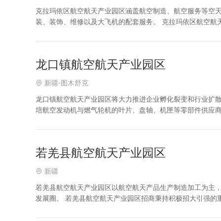
克拉玛依区航空航天产业园区涵盖航空制造、航空服务等空
装、装饰、维修以及大飞机的配套服务。 克拉玛依区航空航
惠，欢迎企业前来投资兴业！ 克拉玛依区航空航天产业园区
龙口镇航空航天产业园区
新疆-图木舒克
龙口镇航空航天产业园区将大力推进企业孵化裂变和行业扩
培航空发动机与燃气轮机的叶片、盘轴、机匣等零部件供应
照明系统等设备的研发制造。大力发展航空维修、低空旅游
若羌县航空航天产业园区
新疆
若羌县航空航天产业园区以航空航天产品生产制造加工为主
发展圈。 若羌县航空航天产业园区招商秉持积极招大引强的
引进企业对区域的综合贡献度，经认定，可给予一定的奖励