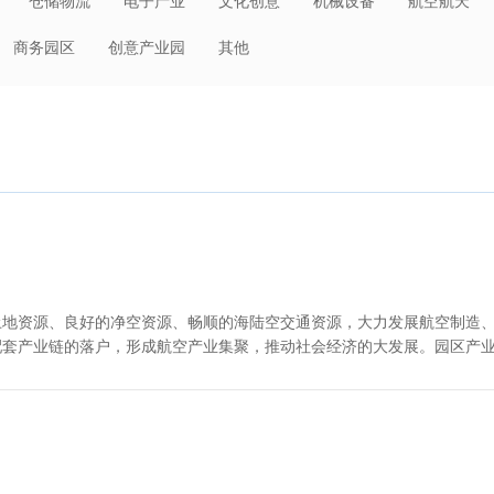
仓储物流
电子产业
文化创意
机械设备
航空航天
日化
环保节能
建材冶金
装备制造
轻工业
大消费
商务园区
创意产业园
其他
其他
低空经济
电子商务
先进制造
人工智能
土地资源、良好的净空资源、畅顺的海陆空交通资源，大力发展航空制造
配套产业链的落户，形成航空产业集聚，推动社会经济的大发展。园区产
套服