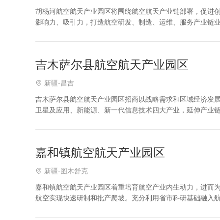
胡杨河航空航天产业园区将围绕航空航天产业链部署，促进
影响力、吸引力，打造航空研发、制造、运维、服务产业链业
航天产业园区政策、土地、厂房、投资流程等各类招商信息
吉木萨尔县航空航天产业园区
新疆-昌吉
吉木萨尔县航空航天产业园区招商以战略需求和区域经济发
卫星及应用、新能源、新一代信息技术四大产业，延伸产业
升主导产业规模及竞争力双提升，建设特色的航空航天产业
嘉和镇航空航天产业园区
新疆-图木舒克
嘉和镇航空航天产业园区着重培育航空产业内生动力，进而
航空实现快速研制和批产爬坡。充分利用省市科研基础融入
间的密切合作形成良好循环关系，实现多方的“共赢”，注重科