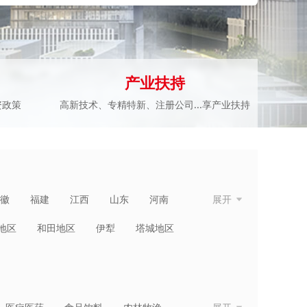
产业扶持
资政策
高新技术、专精特新、注册公司...享产业扶持
徽
福建
江西
山东
河南
展开
青海
宁夏
新疆
台湾
香港
地区
和田地区
伊犁
塔城地区