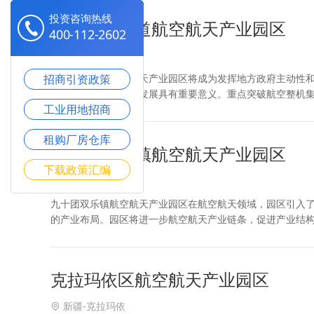
投资咨询热线
金银川路街道航空航天产业园区
400-112-2602
新疆-阿拉尔
招商引资政策
金银川路街道航空航天产业园区将成为发挥地方政府主动性
集群、促进区域经济发展具有重要意义。重点突破航空整机
工业用地招商
新服务业，推动飞机再制造业务专业化发展，未来培育航空
租购厂房仓库
九十团双乐镇航空航天产业园区
下载政策汇编
新疆
九十团双乐镇航空航天产业园区在航空航天领域，园区引入
的产业布局。园区将进一步航空航天产业链条，促进产业结
展。 九十团双乐镇航空航天产业园区招商秉持积极招大引强
克拉玛依区航空航天产业园区
新疆-克拉玛依