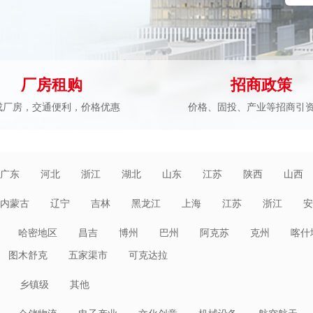
厂房租购
招商政策
成厂房，交通便利，价格优惠
价格、固投、产业等招商引
广东
河北
浙江
湖北
山东
江苏
陕西
山西
内蒙古
辽宁
吉林
黑龙江
上海
江苏
浙江
安
海南
重庆
四川
贵州
云南
西藏
陕西
甘肃
哈密地区
昌吉
博州
巴州
阿克苏
克州
喀什
图木舒克
五家渠市
可克达拉
乡镇级
其他