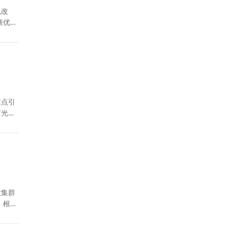
机改
商优
重点引
灯光与
业集群
。根据