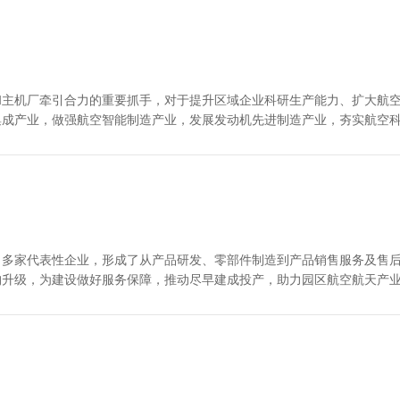
和主机厂牵引合力的重要抓手，对于提升区域企业科研生产能力、扩大航
集成产业，做强航空智能制造产业，发展发动机先进制造产业，夯实航空
货运
了多家代表性企业，形成了从产品研发、零部件制造到产品销售服务及售
构升级，为建设做好服务保障，推动尽早建成投产，助力园区航空航天产
的重